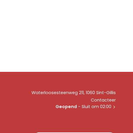
Waterloosesteenweg 211, 1060 Sint-Gillis
Contacteer
Geopend
- Sluit om 02:00