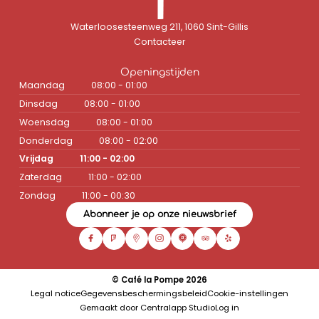
Waterloosesteenweg 211, 1060 Sint-Gillis
Contacteer
Openingstijden
Maandag
08:00 - 01:00
Dinsdag
08:00 - 01:00
Woensdag
08:00 - 01:00
Donderdag
08:00 - 02:00
Vrijdag
11:00 - 02:00
Zaterdag
11:00 - 02:00
Zondag
11:00 - 00:30
Abonneer je op onze nieuwsbrief
© Café la Pompe 2026
Legal notice
Gegevensbeschermingsbeleid
Cookie-instellingen
Gemaakt door Centralapp Studio
Log in