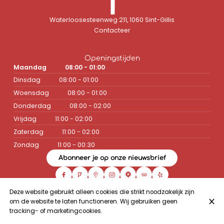
Waterloosesteenweg 211, 1060 Sint-Gillis
Contacteer
Openingstijden
Maandag
08:00 - 01:00
Dinsdag
08:00 - 01:00
Woensdag
08:00 - 01:00
Donderdag
08:00 - 02:00
Vrijdag
11:00 - 02:00
Zaterdag
11:00 - 02:00
Zondag
11:00 - 00:30
Abonneer je op onze nieuwsbrief
Deze website gebruikt alleen cookies die strikt noodzakelijk zijn
om de website te laten functioneren. Wij gebruiken geen
© Café la Pompe 2026
tracking- of marketingcookies.
Legal notice
Gegevensbeschermingsbeleid
Cookie-instellingen
Gemaakt door Centralapp Studio
Log in