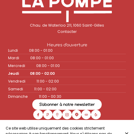
Chau. de Waterloo 211, 1060 Saint-Gilles
Contacter
Heures d'ouverture
Lundi
08:00 - 01:00
Mardi
08:00 - 01:00
Mercredi
08:00 - 01:00
Jeudi
08:00 - 02:00
Vendredi
11:00 - 02:00
Samedi
11:00 - 02:00
Dimanche
11:00 - 00:30
S'abonner à notre newsletter
Ce site web utilise uniquement des cookies strictement
© Café la Pompe 2026
nécessaires à son fonctionnement. Nous n'utilisons pas de